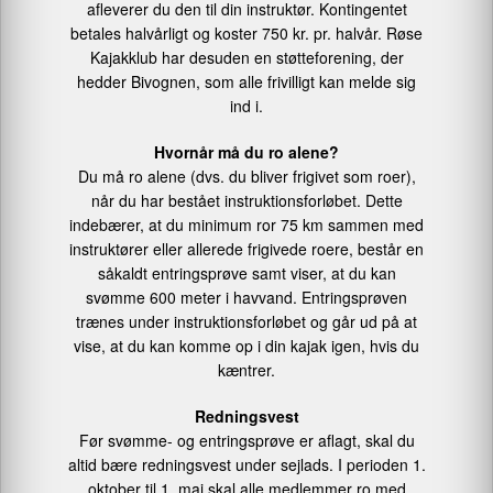
afleverer du den til din instruktør. Kontingentet
betales halvårligt og koster 750 kr. pr. halvår. Røse
Kajakklub har desuden en støtteforening, der
hedder Bivognen, som alle frivilligt kan melde sig
ind i.
Hvornår må du ro alene?
Du må ro alene (dvs. du bliver frigivet som roer),
når du har bestået instruktionsforløbet. Dette
indebærer, at du minimum ror 75 km sammen med
instruktører eller allerede frigivede roere, består en
såkaldt entringsprøve samt viser, at du kan
svømme 600 meter i havvand. Entringsprøven
trænes under instruktionsforløbet og går ud på at
vise, at du kan komme op i din kajak igen, hvis du
kæntrer.
Redningsvest
Før svømme- og entringsprøve er aflagt, skal du
altid bære redningsvest under sejlads. I perioden 1.
oktober til 1. maj skal alle medlemmer ro med