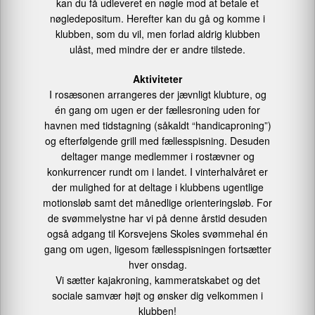
kan du få udleveret en nøgle mod at betale et
nøgledepositum. Herefter kan du gå og komme i
klubben, som du vil, men forlad aldrig klubben
ulåst, med mindre der er andre tilstede.
Aktiviteter
I rosæsonen arrangeres der jævnligt klubture, og
én gang om ugen er der fællesroning uden for
havnen med tidstagning (såkaldt “handicaproning”)
og efterfølgende grill med fællesspisning. Desuden
deltager mange medlemmer i rostævner og
konkurrencer rundt om i landet. I vinterhalvåret er
der mulighed for at deltage i klubbens ugentlige
motionsløb samt det månedlige orienteringsløb. For
de svømmelystne har vi på denne årstid desuden
også adgang til Korsvejens Skoles svømmehal én
gang om ugen, ligesom fællesspisningen fortsætter
hver onsdag.
Vi sætter kajakroning, kammeratskabet og det
sociale samvær højt og ønsker dig velkommen i
klubben!