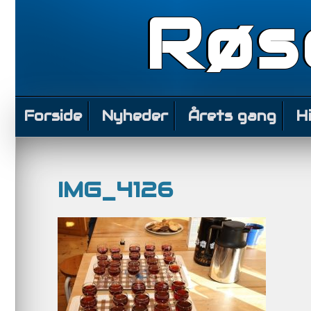
Røs
Forside
Nyheder
Årets gang
H
IMG_4126