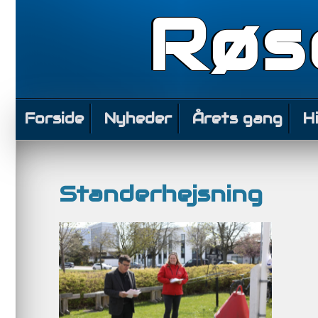
Røs
Forside
Nyheder
Årets gang
H
Standerhejsning