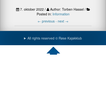
7. oktober 2022 /
Author: Torben Hassel /
Posted in:
Information
←
previous -
next
→
All rights reserved © Røse Kajakklub