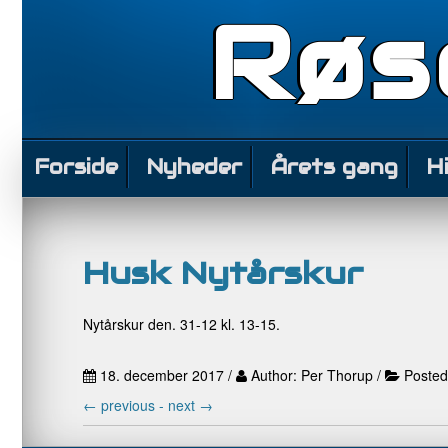
Røs
Forside
Nyheder
Årets gang
H
Husk Nytårskur
Nytårskur den. 31-12 kl. 13-15.
18. december 2017 /
Author: Per Thorup /
Posted
←
previous -
next
→